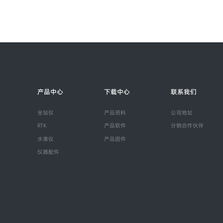
产品中心
下载中心
联系我们
全站仪
产品资料
公司地址
RTK
产品软件
分销合作伙伴
水准仪
产品固件
仪器配件