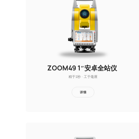
ZOOM49 1″安卓全站仪
精于1秒 · 工于毫厘
详情