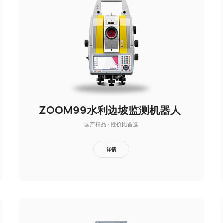
ZOOM99水利边坡监测机器人
国产精品 · 性价比首选
详情