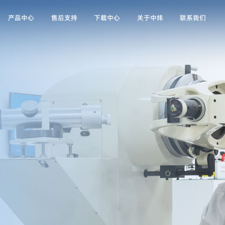
产品中心
售后支持
下载中心
关于中纬
联系我们
ZT80A4 焕新版全站仪
ZOOM99水利边坡监测机
Zoom75 Pro 国产全站仪
器人
售后联系
产品资料
了解中纬
公司地址
ZOOM45 全站仪
ZOOM49 1″安卓全站仪
ZT30R Ultra 全站仪