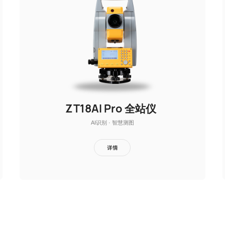
ZT18AI Pro 全站仪
AI识别 · 智慧测图
详情