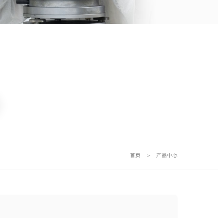
首页
产品中心