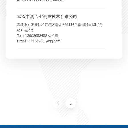
内蒙古苏一光测绘仪器有限公司
杭州星图仪器有限公司
昆明雅量测量设备营销有限公司
三明市苍穹北斗测绘仪器有限公司
武汉中测宏业测量技术有限公司
四川徕拓科技发展有限公司
广州星耀测绘科技有限公司
内蒙古自治区呼和浩特市赛罕区兴安南路云鼎商业写字楼
浙江省杭州市余杭区仓前龙潭路7号未来研创园A513
云南省昆明市西山区西昌路115号雅量测绘
三明市三元区新市中路395号1幢下洋文化综合大楼5楼
武汉市东湖新技术开发区南湖大道116号南湖时尚城K2号
１层２号
成都市金牛区人民北路一段2号1栋2单元3层304号
Tel：13989473595 袁志强
Tel：15887018615 胡麒麟
广州市南沙区横沥镇江灵南路华润瑞府一期G1-206商铺
Tel：13656905888 颜家钗
楼16层2号
Tel：15048353542 徐小平
Tel：13981830595 张艳招
Email：1962529138@qq.com
Email：382112714@qq.com
Tel：13360119568 王永强
Email：1034735218@qq.com
Tel：13908653458 徐祖嘉
Email：15048353542@163
Email：516935166@qq.com
Email：4346141@qq.com
Email：66070866@qq.com
广东海创众徕地信技术有限公司
广州市黄埔区光谱中路11号2栋1单元7层01单位
Tel：13826170868 蔡曼
Email：caimam2011@163.com