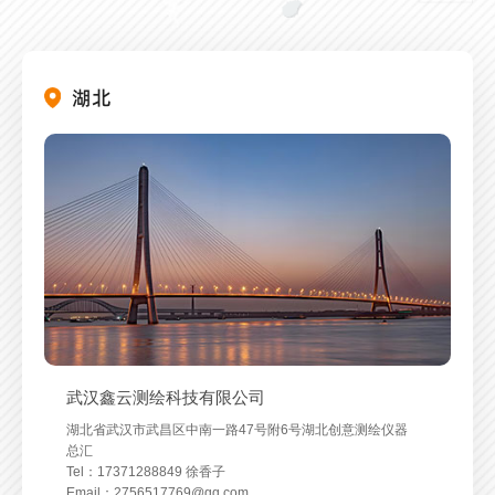
湖北
武汉鑫云测绘科技有限公司
沈阳精测鸿图仪器设备有限公司
包头市金贝测绘仪器有限责任公司
山西超瑞科技有限公司
济南齐兴测绘科技有限公司
西安中光测绘科技有限公司
盛世经纬（河南）供应链有限公司
南京龙骏测绘仪器有限公司
四川拓佳丰圣科技有限公司
重庆星辰测绘仪器有限公司
长沙鑫瑞徕数智科技有限公司
上海鼎祥测绘科技有限公司
杭州绘天电子科技有限公司
昆明思拓力信息技术有限公司
广西金港测绘有限公司
广州瑞派信息科技有限公司
厦门精勘仪器设备有限公司
创世经纬（北京）智能科技有限公司
西藏中徕测绘科技有限公司
沈阳精测鸿图仪器设备有限公司
沈阳精测鸿图仪器设备有限公司
创世经纬（北京）智能科技有限公司
创世经纬（北京）智能科技有限公司
西安中光测绘科技有限公司
西安中光测绘科技有限公司
西安中光测绘科技有限公司
西安中光测绘科技有限公司
安徽新徕信息科技有限公司
湖北省武汉市武昌区中南一路47号附6号湖北创意测绘仪器
辽宁省沈阳市铁西区北二东路27号3门
内蒙古自治区包头市青山区荣资大酒店１２号底店
山西省太原市杏花岭区解放路175号万达广场A座4101室
济南市高新区工业南路中垠广场2号楼1212室
陕西省西安市碑林区友谊东路409号天伦盛世2号楼906
郑州市新郑市暖泉路1号中德产业园
南京市鼓楼区新模范马路9号西一楼龙骏测绘
四川成都金牛区高新技术产业园区金周路595号3栋17楼
重庆市渝中区长江一路1号（中华广场）18楼
湖南省长沙市雨花区韶山南路123号华翼府A2027
上海市浦东新区杨南路399弄47号102室
杭州市西湖区古墩路656号紫金港商务大厦1103
云南省昆明市西山区西昌路165号思拓力测绘
广西南宁江南区现代光电科技工业园5栋1单元7楼金港测绘
广东省广州市番禺区南村镇鸿创路68号（番禺工业经济总
厦门市思明区莲岳路154号新华大厦之107
Tel：18037379227 高滨
西藏自治区林芝市巴宜区八一镇巴吉路林芝雪域江南宏鑫
辽宁省沈阳市铁西区北二东路27号3门
辽宁省沈阳市铁西区北二东路27号3门
Tel：18037379227 高滨
Tel：18037379227 高滨
陕西省西安市碑林区友谊东路409号天伦盛世2号楼906
陕西省西安市碑林区友谊东路409号天伦盛世2号楼906
陕西省西安市碑林区友谊东路409号天伦盛世2号楼906
陕西省西安市碑林区友谊东路409号天伦盛世2号楼906
合肥市潜山路618号天鹅湖一号5幢2606室
总汇
Tel：13940006898 徐东升
Tel：18686118101 许皓斌
Tel：18335160017 孟超
Tel：15553171585 薛冠伟
Tel：13720496829 李可
Tel：15036130877 常凯
Tel：18602520622 冉圆
1705号
Tel：13650523683 张钰玲
Tel：18607124835 彭洪波
Tel：13916857363 费成刚
Tel：13957193845 钟云山
Tel：15087712345 刘俊伦
Tel：13617715152 郭瑜
部园区创新中心）7栋4楼
Tel：18030069710 沈琯
Email：969813354@qq.com
综合建材市场3栋116、117号
Tel：13940006898 徐东升
Tel：13940006898 徐东升
Email：969813354@qq.com
Email：969813354@qq.com
Tel：13720496829 李可
Tel：13720496829 李可
Tel：13720496829 李可
Tel：13720496829 李可
Tel：18134500513 汪卫星
Tel：17371288849 徐香子
Email：13940006898@163.com
Email：18686118101@163
Email：348746348@qq.com
Email：56584139@qq.com
Email：874896473@qq.com
Email：969813354@qq.com
Email：289111743@qq.com
Tel：13880899088 陶满园
Email：446780743@qq.com
Email：leica_hb610@163.com
Email：13916857363@139.com
Email：420162137@qq.com
Email：6679226@qq.com
Email：2415759240@qq.com
Tel：18620172035 张友
Email：409516088@qq.com
Tel：13628944178 李振
Email：13940006898@163.com
Email：13940006898@163.com
Email：874896473@qq.com
Email：874896473@qq.com
Email：874896473@qq.com
Email：874896473@qq.com
Email：1430784815@qq.com
Email：2756517769@qq.com
Email：leicatmy@163.com
Email：308610333@qq.com
Email：903141270@qq.com