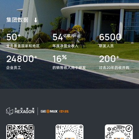
集团数据
50
54
6500
+
亿欧元
业务覆盖国家和地区
年度净营业收入
研发人员
24800
16
200
+
%
+
企业员工
的销售收入用于研发
过去20年的收并购