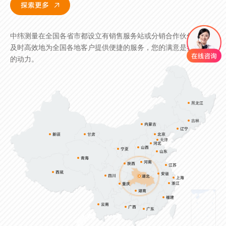
探索更多

探索更多
中纬测量在全国各省市都设立有销售服务站或分销合作伙伴，能够
及时高效地为全国各地客户提供便捷的服务，您的满意是我们最大
的动力。
黑龙江
吉林
内蒙古
辽宁
新疆
甘肃
北京
天津
河北
山西
宁夏
山东
青海
河南
陕西
江苏
西藏
安徽
四川
湖北
上海
浙江
重庆
湖南
福建
云南
广西
广东